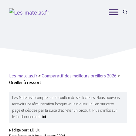
Aller
au
contenu
Les-matelas.fr
>
Comparatif des meilleurs oreillers 2026
>
Oreiller à ressort
Les-Matelas.fr compte sur le soutien de ses lecteurs. Nous pouvons
recevoir une rémunération lorsque vous cliquez un lien sur cette
page et décidez par la suite d'acheter un produit. Plus d'infos sur
le fonctionnement
ici
Rédigé par : Lili Liu
Dernière mise à jour :
5 mars 2024