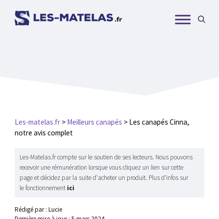
Aller
au
contenu
Les-matelas.fr
>
Meilleurs canapés
>
Les canapés Cinna,
notre avis complet
Les-Matelas.fr compte sur le soutien de ses lecteurs. Nous pouvons
recevoir une rémunération lorsque vous cliquez un lien sur cette
page et décidez par la suite d'acheter un produit. Plus d'infos sur
le fonctionnement
ici
Rédigé par : Lucie
Dernière mise à jour :
5 mars 2024