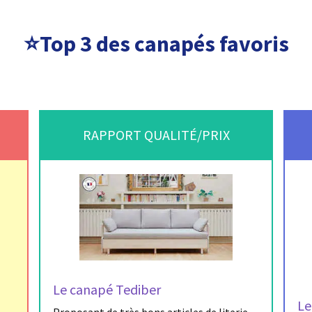
⭐Top 3 des canapés favoris
RAPPORT QUALITÉ/PRIX
Le canapé Tediber
Le
Proposant de très bons articles de literie