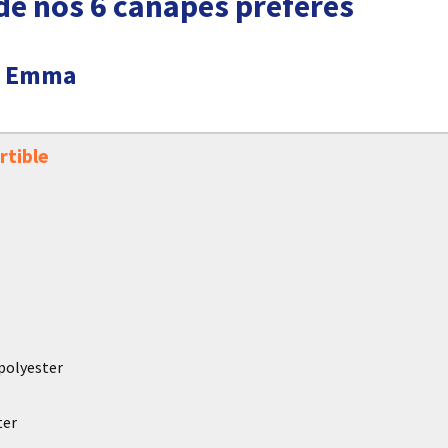
de nos 6 canapés préférés
le Emma
rtible
 polyester
ter