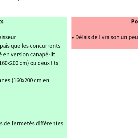
ts
Po
aisseur
•
Délais de livraison un pe
pais que les concurrents
é en version canapé-lit
(160x200 cm) ou deux lits
nnes (160x200 cm en
s de fermetés différentes