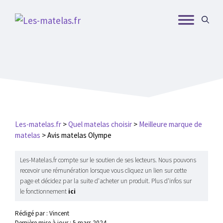
Aller
au
contenu
Les-matelas.fr
>
Quel matelas choisir
>
Meilleure marque de
matelas
>
Avis matelas Olympe
Les-Matelas.fr compte sur le soutien de ses lecteurs. Nous pouvons
recevoir une rémunération lorsque vous cliquez un lien sur cette
page et décidez par la suite d'acheter un produit. Plus d'infos sur
le fonctionnement
ici
Rédigé par : Vincent
Dernière mise à jour :
5 mars 2024