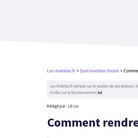
Aller
au
contenu
Les-matelas.fr
>
Quel matelas choisir
>
Commen
Les-Matelas.fr compte sur le soutien de ses lecteurs. 
d'infos sur le fonctionnement
ici
Rédigé par : Lili Liu
Comment rendre 