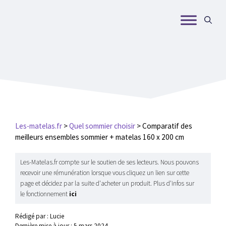
Aller
au
contenu
Les-matelas.fr
>
Quel sommier choisir
>
Comparatif des
meilleurs ensembles sommier + matelas 160 x 200 cm
Les-Matelas.fr compte sur le soutien de ses lecteurs. Nous pouvons
recevoir une rémunération lorsque vous cliquez un lien sur cette
page et décidez par la suite d'acheter un produit. Plus d'infos sur
le fonctionnement
ici
Rédigé par : Lucie
Dernière mise à jour :
5 mars 2024