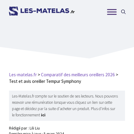
Aller
au
contenu
Les-matelas.fr
>
Comparatif des meilleurs oreillers 2026
>
Test et avis oreiller Tempur Symphony
Les-Matelas.fr compte sur le soutien de ses lecteurs. Nous pouvons
recevoir une rémunération lorsque vous cliquez un lien sur cette
page et décidez par la suite d'acheter un produit. Plus d'infos sur
le fonctionnement
ici
Rédigé par : Lili Liu
Dernière mise à jour :
5 mars 2024