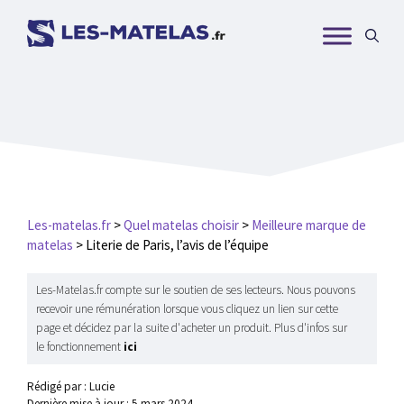
Aller
au
contenu
Les-matelas.fr
>
Quel matelas choisir
>
Meilleure marque de
matelas
>
Literie de Paris, l’avis de l’équipe
Les-Matelas.fr compte sur le soutien de ses lecteurs. Nous pouvons
recevoir une rémunération lorsque vous cliquez un lien sur cette
page et décidez par la suite d'acheter un produit. Plus d'infos sur
le fonctionnement
ici
Rédigé par : Lucie
Dernière mise à jour :
5 mars 2024