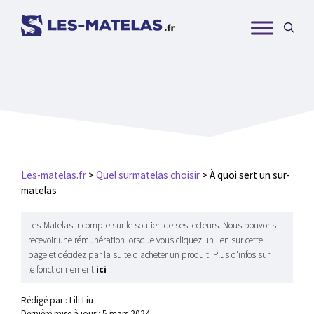
Aller
au
contenu
Les-matelas.fr
>
Quel surmatelas choisir
>
À quoi sert un sur-
matelas
Les-Matelas.fr compte sur le soutien de ses lecteurs. Nous pouvons
recevoir une rémunération lorsque vous cliquez un lien sur cette
page et décidez par la suite d'acheter un produit. Plus d'infos sur
le fonctionnement
ici
Rédigé par : Lili Liu
Dernière mise à jour :
5 mars 2024