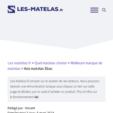
Aller
au
contenu
Les-matelas.fr
>
Quel matelas choisir
>
Meilleure marque de
matelas
>
Avis matelas Ebac
Les-Matelas.fr compte sur le soutien de ses lecteurs. Nous pouvons
recevoir une rémunération lorsque vous cliquez un lien sur cette
page et décidez par la suite d'acheter un produit. Plus d'infos sur
le fonctionnement
ici
Rédigé par : Vincent
Dernière mise à jour :
5 mars 2024