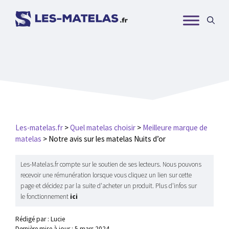
Aller
au
contenu
Les-matelas.fr
>
Quel matelas choisir
>
Meilleure marque de
matelas
>
Notre avis sur les matelas Nuits d’or
Les-Matelas.fr compte sur le soutien de ses lecteurs. Nous pouvons
recevoir une rémunération lorsque vous cliquez un lien sur cette
page et décidez par la suite d'acheter un produit. Plus d'infos sur
le fonctionnement
ici
Rédigé par : Lucie
Dernière mise à jour :
5 mars 2024