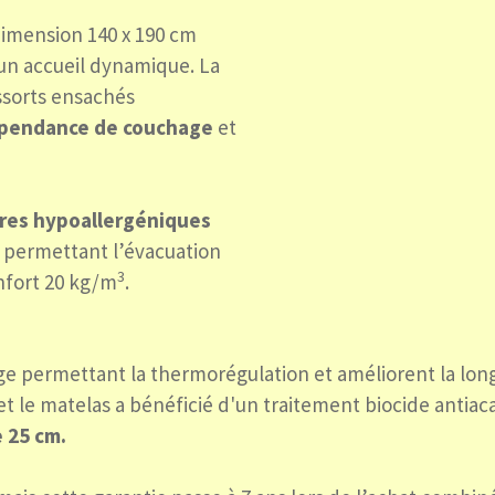
imension 140 x 190 cm
un accueil dynamique. La
ssorts ensachés
épendance de couchage
et
bres hypoallergéniques
 permettant l’évacuation
3
nfort 20 kg/m
.
ge permettant la thermorégulation et améliorent la lon
 et le matelas a bénéficié d'un traitement biocide antiac
 25 cm.