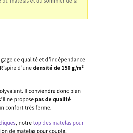
né du matelas et du sommier de la
 gage de qualité et d’indépendance
2
 R’spire d’une
densité de 150 g/m
polyvalent. Il conviendra donc bien
’il ne propose
pas de qualité
 un confort très ferme.
diques
, notre
top des matelas pour
tion de matelas pour couple.