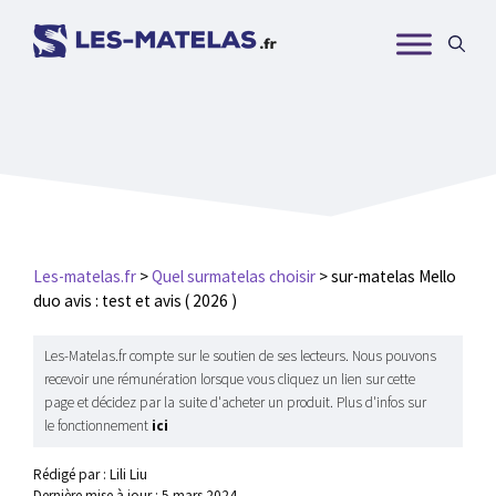
Aller
au
contenu
Les-matelas.fr
>
Quel surmatelas choisir
>
sur-matelas Mello
duo avis : test et avis ( 2026 )
Les-Matelas.fr compte sur le soutien de ses lecteurs. Nous pouvons
recevoir une rémunération lorsque vous cliquez un lien sur cette
page et décidez par la suite d'acheter un produit. Plus d'infos sur
le fonctionnement
ici
Rédigé par : Lili Liu
Dernière mise à jour :
5 mars 2024