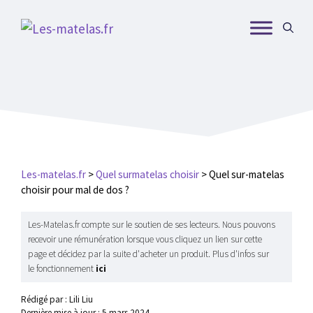
Aller
au
contenu
Les-matelas.fr
>
Quel surmatelas choisir
>
Quel sur-matelas
choisir pour mal de dos ?
Les-Matelas.fr compte sur le soutien de ses lecteurs. Nous pouvons
recevoir une rémunération lorsque vous cliquez un lien sur cette
page et décidez par la suite d'acheter un produit. Plus d'infos sur
le fonctionnement
ici
Rédigé par : Lili Liu
Dernière mise à jour :
5 mars 2024