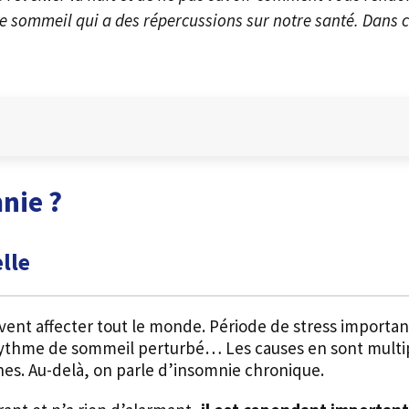
 sommeil qui a des répercussions sur notre santé. Dans c
nie ?
lle
vent affecter tout le monde. Période de stress importa
rythme de sommeil perturbé… Les causes en sont multi
ines. Au-delà, on parle d’insomnie chronique.