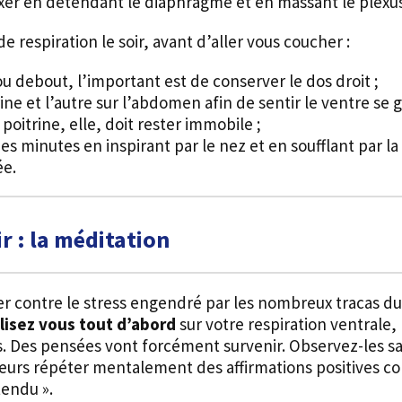
axer en détendant le diaphragme et en massant le plexus
e respiration le soir, avant d’aller vous coucher :
ou debout, l’important est de conserver le dos droit ;
ne et l’autre sur l’abdomen afin de sentir le ventre se go
 poitrine, elle, doit rester immobile ;
 minutes en inspirant par le nez et en soufflant par la 
ée.
 : la méditation
er contre le stress engendré par les nombreux tracas du
lisez vous tout d’abord
sur votre respiration ventrale, 
 Des pensées vont forcément survenir. Observez-les san
eurs répéter mentalement des affirmations positives comm
tendu ».