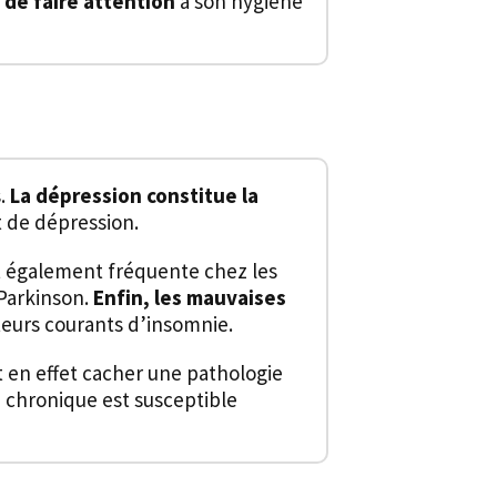
 de faire attention
à son hygiène
.
La dépression constitue la
t de dépression.
t également fréquente chez les
Parkinson.
Enfin, les mauvaises
cteurs courants d’insomnie.
ut en effet cacher une pathologie
e chronique est susceptible