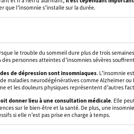
rant et n’a rien d’alarmant,
il est cependant important
ter que l’insomnie s’installe sur la durée.
sque le trouble du sommeil dure plus de trois semaines
% des personnes atteintes d’insomnies sévères souffren
des de dépression sont insomniaques
. L’insomnie es
s de maladies neurodégénératives comme Alzheimer ou 
isme et les douleurs physiques représentent d’autres fa
doit donner lieu à une consultation médicale
. Elle pe
ences sur le bien-être et la santé. De plus, une insomni
ifs si elle n’est pas prise en charge à temps.