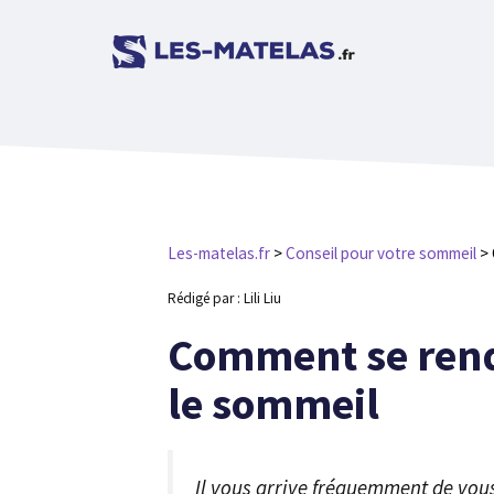
Aller
au
contenu
Les-matelas.fr
>
Conseil pour votre sommeil
>
Rédigé par : Lili Liu
Comment se rendo
le sommeil
Il vous arrive fréquemment de vous