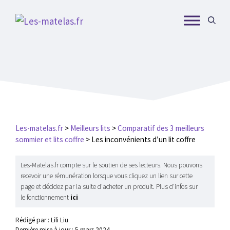
Aller
au
contenu
Les-matelas.fr
>
Meilleurs lits
>
Comparatif des 3 meilleurs
sommier et lits coffre
>
Les inconvénients d’un lit coffre
Les-Matelas.fr compte sur le soutien de ses lecteurs. Nous pouvons
recevoir une rémunération lorsque vous cliquez un lien sur cette
page et décidez par la suite d'acheter un produit. Plus d'infos sur
le fonctionnement
ici
Rédigé par : Lili Liu
Dernière mise à jour :
5 mars 2024