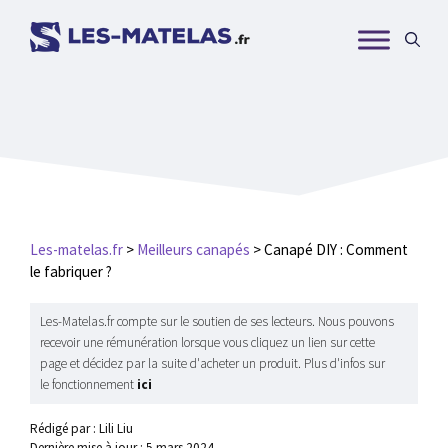
Aller
au
contenu
Les-matelas.fr
>
Meilleurs canapés
>
Canapé DIY : Comment
le fabriquer ?
Les-Matelas.fr compte sur le soutien de ses lecteurs. Nous pouvons
recevoir une rémunération lorsque vous cliquez un lien sur cette
page et décidez par la suite d'acheter un produit. Plus d'infos sur
le fonctionnement
ici
Rédigé par : Lili Liu
Dernière mise à jour :
5 mars 2024