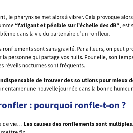
nt, le pharynx se met alors à vibrer. Cela provoque alors
 comme
“fatigant et pénible sur l’échelle des dB
“
, est 
oblème dans la vie du partenaire d’un ronfleur.
es ronflements sont sans gravité. Par ailleurs, on peu
r la personne qui partage vos nuits. Pour elle, son te
 réveils nocturnes sont fréquents.
 indispensab
l
e de trouver des so
l
utions pour mieux d
our entamer une nouvelle journée dans la bonne humeur
onfler : pourquoi ronfle-t-on ?
ne de vie…
Les causes des ronflements sont multiples
 mettre fin.